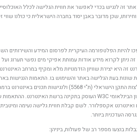
תר זה לנגיש בכדי לאפשר את חווית הגלישה לכלל האוכלוסייה
חירותו, שכן מדובר באבן יסוד בחברה הישראלית כי כולנו שווי זכו
ו להיות הפלטפורמה העיקרית לפרסום המידע והשירותים השונים
זה ניתן לקרוא מידע אודות עמותת אפיקי מים נפשי תערוג ועל 
 זה היא יצירת שוויון הזדמנויות מלא ומקיף במרחב האינטרנטי
ות שונות בעת הגלישה באתר והשימוש בו. התאמות הנגישות באת
WCAG2.0 שפורסם באמצעות הארגון הבינלאומי W3C העוסק בתקינה ברשת ה
ם ואינטרנט אקספלורר. לשם קבלת חווית גלישה נעימה ומיטבית
ות בוצעו מספר רב של פעולות, ביניהן: