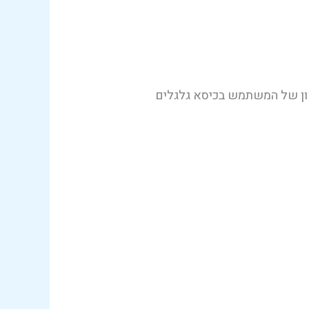
ש ללחוץ על המקש ESC במקלדת או על האייקון של המשתמש בכיסא גלגלים