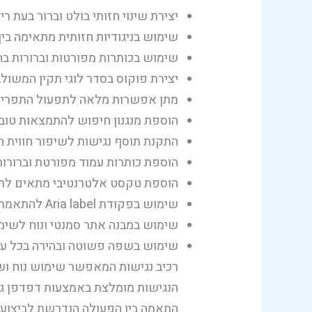
יצירת שינוי חזותי בולט וברור בעת 
שימוש בניגודיות חזותית מתאימה בי
שימוש בכותרות מפורטות וברורות ב
יצירת פוקוס בסדר לוגי תקין המשול
מתן אפשרות מלאה לתפעול התפריט ה
הוספת מנגנון חיפוש להתמצאות טובה
התקנת תוסף נגישות לשיפור חווית
הוספת כותרות עמוד מפורטת וברורות
הוספת טקסט אלטרנטיבי מתאים לתמו
שימוש בפקודת Aria label להתאמת המידע המופיע באתר למשתמשים המסתייעים בקורא מסך.
שימוש במבנה אתר סמנטי ונוח לשימ
שימוש בשפה פשוטה ובהירה בכל עמו
רכיב נגישות המאפשר שימוש נוח ו
הנגישות מומלצת באמצעות דפדפן גוג
התאמה בין הפעולה הנדרשת לביצוע 