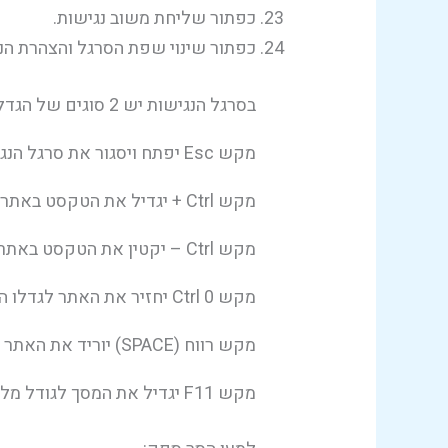
כפתור שליחת משוב נגישות.
כפתור שינוי שפת הסרגל והצהרת הנ
בסרגל הנגישות יש 2 סוגים של הגדלות לנוחיותכם, אך אם תרצו להגדיל עוד את האותיות תוכלו להשתמש בפונקציות המקלדת הבאות:
מקש Esc יפתח ויסגור את סרגל הנגישות
מקש Ctrl + יגדיל את הטקסט באתר
מקש Ctrl – יקטין את הטקסט באתר
מקש Ctrl 0 יחזיר את האתר לגדלו המקורי
מקש רווח (SPACE) יוריד את האתר כלפי מטה.
מקש F11 יגדיל את המסך לגודל מלא – לחיצה נוספת תקטין אותו חזרה.