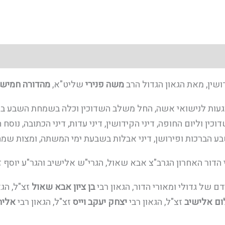
ושין, מאת הגאון הגדול הרב
משה פנירי
שליט"א,
מהדורה חמיש
געות לנישואי אשה, החל משלב השדוכין וכלה בשמחת השבע ברכו
ן וליום החופה, דיני הקידושין, דיני עדות, דיני הכתובה, נוסח 
בע הברכות ופירושן, דיני אבלות בשבעת ימי המשתה, ומצות שמח
דור האחרון הגרב"צ אבא שאול, הגרי"ש אלישיב והגר"ע יוסף ז
 של גדולי ומאורי הדור, הגאון רבי
בן ציון אבא שאול
זצ"ל, הגא
ום אלישיב
זצ"ל, הגאון רבי
יצחק יעקב וייס
זצ"ל, הגאון רבי
אליה