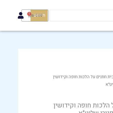
ספר
בית
0
חיפוש
Cart
₪
0.00
חתנים
על
הלכות
חופה
וקידושין
מהגאון
הרב
משה
פנירי
ית חתנים על הלכות חופה וקידושין
שליט"א
ט"א
 הלכות חופה וקידושין