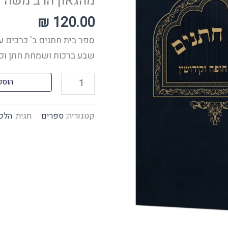
מהגאון הרב משה פ
על
הלכות
₪
120.00
חופה
ספר בית חתנים ב' כרכים ע
וקידושין
שבע ברכות ושמחת חתן וכ
מהגאון
הרב
הוספ
משה
פנירי
קטגוריה:
ספרים
תגית:
הלכו
שליט"א