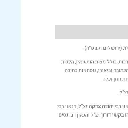
ית
(ירושלים תשפ"ה).
ת, כולל מצות הנישואין, הלכות
הכתובה וביאורו, נוסחאות כתובה
ת חתן וכלה.
צ"ל.
ון רבי
יהודה צדקה
זצ"ל, הגאון רבי
ו בקשי דורון
זצ"ל והגאון רבי
נסים