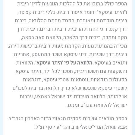
הספר כולל בתוכו את כל ההלכות הנוגעות לדיני ריבית
ו"היתר עיסקא": חומר איסור ריבית, כללי ריבית קצוצה,
ריבית מוקדמת ומאוחרת, הפסד מחמת ההלוואה, ריבית
דרך קנס, דיני החזרת הריבית, ריבית דברים, ריבית דרך
מקח וממכר, ריבית דרך מלאכה, הלוואת סאה בסאה,
מכירה בהמתנת מעות, הקדמת מעות, ריבית ברכישת דירה,
ריבית דרך שכירות. דיני עיסקא ושכר המתעסק, אחריות
ותנאים בעיסקא,
הלוואה על פי 'היתר עיסקא'
, הלוואות
והשקעות עם חשש ריבית, חסכון לכל ילד, היתר עיסקא
בפעולות בנקאיות, נוסחאות שטרי עיסקא, דוגמאות
לשטרי עיסקא שנעשו שלא כדין, הלוואה בריבית לעכו"ם
או למומר, הלוואה מעכו"ם ויד ישראל באמצע, ערבות
ישראל להלוואת עכו"ם וממנו.
בספר מובאים עשרות פסקים מגאוני הדור האחרון הגרב"צ
אבא שאול, הגרי"ש אלישיב והגר"ע יוסף זצ"ל.